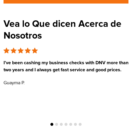
Vea lo Que dicen Acerca de
Nosotros
I’ve been cashing my business checks with DNV more than
E
two years and I always get fast service and good prices.
t
Guayma P.
H