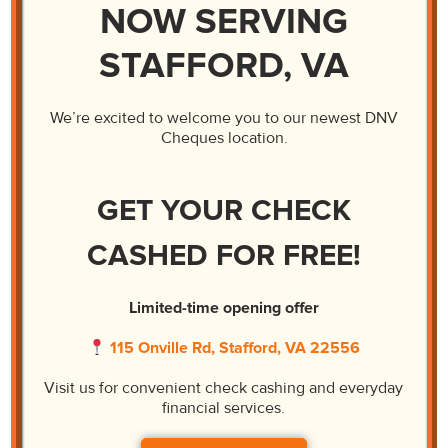
NOW SERVING
STAFFORD, VA
We’re excited to welcome you to our newest DNV
Las Órdenes De Dinero
Cheques location.
Hay algunos casos en los que es necesario
GET YOUR CHECK
realizar los pagos a alguien que no va a aceptar
el dinero personalmente. En DNV, podemos
CASHED FOR FREE!
procesar su orden de dinero rápidamente.
Aprender Más
Limited-time opening offer
115 Onville Rd, Stafford, VA 22556
Visit us for convenient check cashing and everyday
financial services.