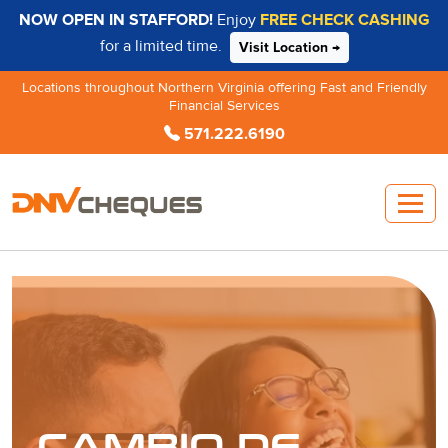
NOW OPEN IN STAFFORD!
Enjoy
FREE CHECK CASHING
for a limited time.
Visit Location →
Locations throughout Northern Virginia offering Fast and Friendly
Financial Services
571.222.6190
CAMBIO DE