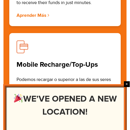
to receive their funds in just minutes.
Aprender Más
Mobile Recharge/Top-Ups
Podemos recargar o superior a las de sus seres
queridos teléfonos en el extranjero. En DNV,
podemos hacer que el teléfono proceso de
WE’VE OPENED A NEW
recarga rápida y fácil. Es sólo un proceso de
tres pasos.
LOCATION!
Aprender Más